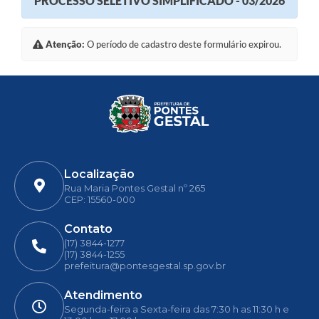
PROCESSO SELETIVO SIMPLIFICADO - 03/2026
Atenção:
O período de cadastro deste formulário expirou.
Localização
Rua Maria Pontes Gestal nº 265
CEP: 15560-000
Contato
(17) 3844-1277
(17) 3844-1255
prefeitura@pontesgestal.sp.gov.br
Atendimento
Segunda-feira a Sexta-feira das 7:30 h as 11:30 h e