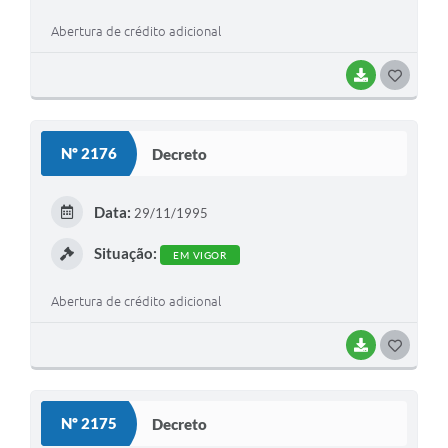
Abertura de crédito adicional
BAIXAR
G
O
S
Nº 2176
Decreto
T
E
Data:
29/11/1995
I
Situação:
EM VIGOR
Abertura de crédito adicional
BAIXAR
G
O
S
Nº 2175
Decreto
T