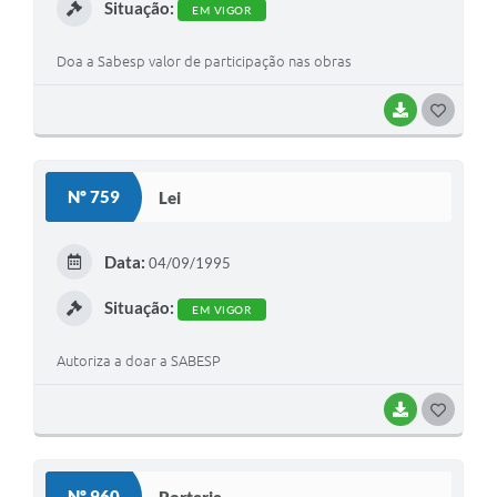
Situação:
EM VIGOR
Doa a Sabesp valor de participação nas obras
BAIXAR
G
O
S
Nº 759
Lei
T
E
Data:
04/09/1995
I
Situação:
EM VIGOR
Autoriza a doar a SABESP
BAIXAR
G
O
S
Nº 960
Portaria