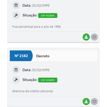
E
Data:
31/12/1995
I
Situação:
EM VIGOR
Fixa percentual para o ano de 1996
BAIXAR
G
O
S
Nº 2182
Decreto
T
E
Data:
31/12/1995
I
Situação:
EM VIGOR
Abertura de crédito adicional
BAIXAR
G