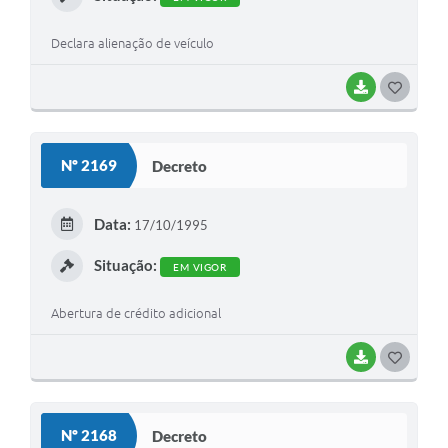
Declara alienação de veículo
BAIXAR
G
O
S
Nº 2169
Decreto
T
E
Data:
17/10/1995
I
Situação:
EM VIGOR
Abertura de crédito adicional
BAIXAR
G
O
S
Nº 2168
Decreto