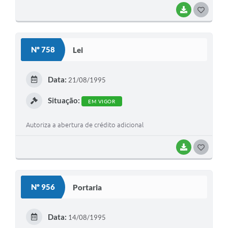
BAIXAR
G
O
S
Nº 758
Lei
T
E
Data:
21/08/1995
I
Situação:
EM VIGOR
Autoriza a abertura de crédito adicional
BAIXAR
G
O
S
Nº 956
Portaria
T
E
Data:
14/08/1995
I