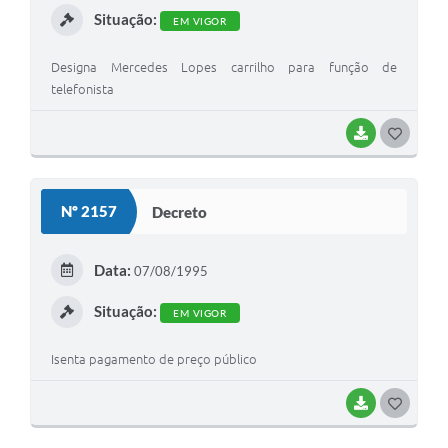
Situação:
EM VIGOR
Designa Mercedes Lopes carrilho para função de
telefonista
BAIXAR
G
O
S
Nº 2157
Decreto
T
E
Data:
07/08/1995
I
Situação:
EM VIGOR
Isenta pagamento de preço público
BAIXAR
G
O