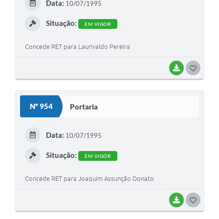
Data:
10/07/1995
I
Situação:
EM VIGOR
Concede RET para Laurivaldo Pereira
BAIXAR
G
O
S
Nº 954
Portaria
T
E
Data:
10/07/1995
I
Situação:
EM VIGOR
Concede RET para Joaquim Assunção Donato
BAIXAR
G
O