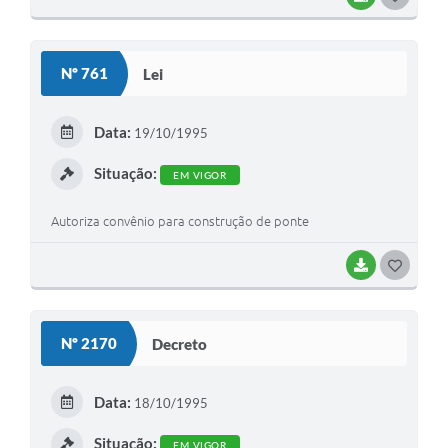
O
S
Nº 761
Lei
T
E
Data:
19/10/1995
I
Situação:
EM VIGOR
Autoriza convênio para construção de ponte
BAIXAR
G
O
S
Nº 2170
Decreto
T
E
Data:
18/10/1995
I
Situação:
EM VIGOR