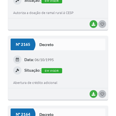
Situação:
EM VIGOR
Autoriza a doação de ramal rural á CESP
BAIXAR
G
O
S
Nº 2165
Decreto
T
E
Data:
06/10/1995
I
Situação:
EM VIGOR
Abertura de crédito adicional
BAIXAR
G
O
S
Nº 2164
Decreto