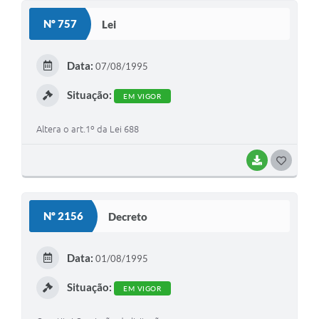
S
Nº 757
Lei
T
E
Data:
07/08/1995
I
Situação:
EM VIGOR
Altera o art.1º da Lei 688
BAIXAR
G
O
S
Nº 2156
Decreto
T
E
Data:
01/08/1995
I
Situação:
EM VIGOR