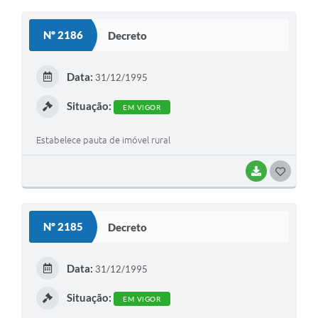
Nº 2186
Decreto
Data:
31/12/1995
Situação:
EM VIGOR
Estabelece pauta de imóvel rural
BAIXAR
G
O
S
Nº 2185
Decreto
T
E
Data:
31/12/1995
I
Situação:
EM VIGOR