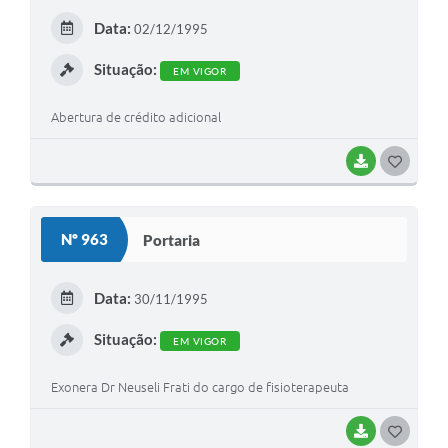
E
Data:
02/12/1995
I
Situação:
EM VIGOR
Abertura de crédito adicional
BAIXAR
G
O
S
Nº 963
Portaria
T
E
Data:
30/11/1995
I
Situação:
EM VIGOR
Exonera Dr Neuseli Frati do cargo de fisioterapeuta
BAIXAR
G