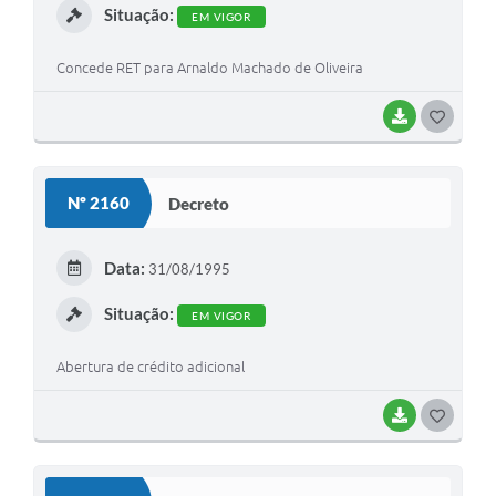
Situação:
EM VIGOR
Concede RET para Arnaldo Machado de Oliveira
BAIXAR
G
O
S
Nº 2160
Decreto
T
E
Data:
31/08/1995
I
Situação:
EM VIGOR
Abertura de crédito adicional
BAIXAR
G
O
S