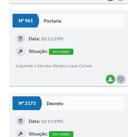
O
S
Nº 961
Portaria
T
E
Data:
20/11/1995
I
Situação:
EM VIGOR
Suspende o Servidor Renato Lopes Correia
BAIXAR
G
O
S
Nº 2173
Decreto
T
E
Data:
16/11/1995
I
Situação:
EM VIGOR