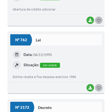
Abertura de crédito adicional
BAIXAR
G
O
S
Nº 762
Lei
T
E
Data:
06/11/1995
I
Situação:
EM VIGOR
Estima receita e fixa despesa exercício 1996
BAIXAR
G
O
S
Nº 2172
Decreto
T