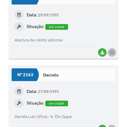
T
E
Data:
29/09/1995
I
Situação:
EM VIGOR
Abertura de crédito adicional
BAIXAR
G
O
S
Nº 2163
Decreto
T
E
Data:
27/09/1995
I
Situação:
EM VIGOR
Decreta Luto Oficial - Sr. Élio Zague