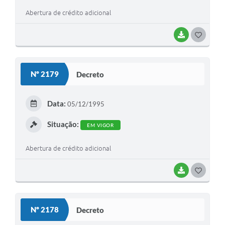
Abertura de crédito adicional
BAIXAR
G
O
S
Nº 2179
Decreto
T
E
Data:
05/12/1995
I
Situação:
EM VIGOR
Abertura de crédito adicional
BAIXAR
G
O
S
Nº 2178
Decreto
T