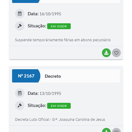
T
E
Data:
16/10/1995
I
Situação:
EM VIGOR
Suspende temporáriamente férias em abono pecuniário
BAIXAR
G
O
S
Nº 2167
Decreto
T
E
Data:
13/10/1995
I
Situação:
EM VIGOR
Decreta Luto Oficial - Srª. Joaquina Carolina de Jesus