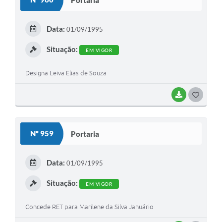
T
E
Data:
01/09/1995
I
Situação:
EM VIGOR
Designa Leiva Elias de Souza
BAIXAR
G
O
S
Nº 959
Portaria
T
E
Data:
01/09/1995
I
Situação:
EM VIGOR
Concede RET para Marilene da Silva Januário