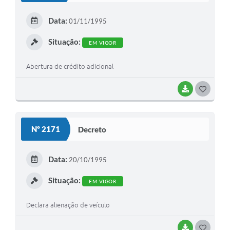
E
Data:
01/11/1995
I
Situação:
EM VIGOR
Abertura de crédito adicional
BAIXAR
G
O
S
Nº 2171
Decreto
T
E
Data:
20/10/1995
I
Situação:
EM VIGOR
Declara alienação de veículo
BAIXAR
G