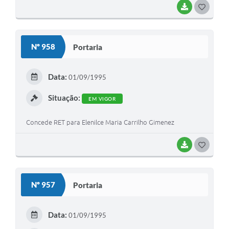
BAIXAR
G
O
S
Nº 958
Portaria
T
E
Data:
01/09/1995
I
Situação:
EM VIGOR
Concede RET para Elenilce Maria Carrilho Gimenez
BAIXAR
G
O
S
Nº 957
Portaria
T
E
Data:
01/09/1995
I