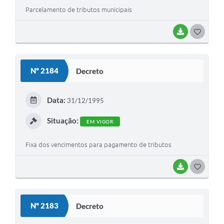
Parcelamento de tributos municipais
BAIXAR
G
O
S
Nº 2184
Decreto
T
E
Data:
31/12/1995
I
Situação:
EM VIGOR
Fixa dos vencimentos para pagamento de tributos
BAIXAR
G
O
S
Nº 2183
Decreto
T