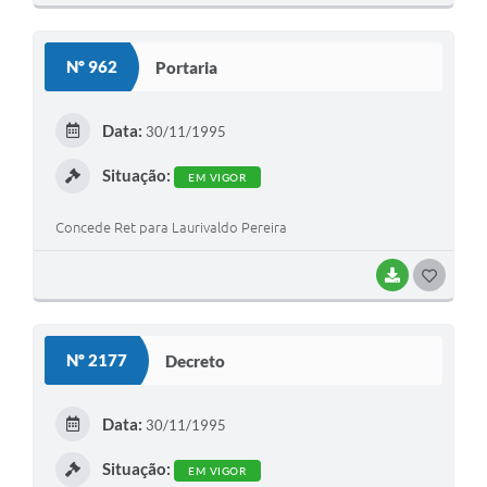
O
S
Nº 962
Portaria
T
E
Data:
30/11/1995
I
Situação:
EM VIGOR
Concede Ret para Laurivaldo Pereira
BAIXAR
G
O
S
Nº 2177
Decreto
T
E
Data:
30/11/1995
I
Situação:
EM VIGOR