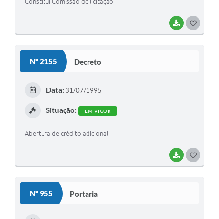
Constitui Comissão de licitação
BAIXAR
G
O
S
Nº 2155
Decreto
T
E
Data:
31/07/1995
I
Situação:
EM VIGOR
Abertura de crédito adicional
BAIXAR
G
O
S
Nº 955
Portaria
T
E