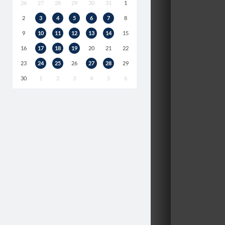
26
27
28
29
30
31
1
2
3
4
5
6
7
8
9
10
11
12
13
14
15
16
17
18
19
20
21
22
23
24
25
26
27
28
29
30
1
2
3
4
5
6