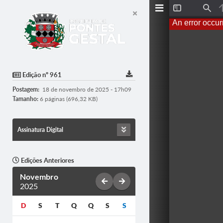
T
F
o
i
An error occur
g
n
g
d
l
e
S
i
d
Edição nº 961
e
b
Postagem:
18 de novembro de 2025 - 17h09
a
r
Tamanho:
6 páginas (696,32 KB)
Assinatura Digital
Edições Anteriores
Novembro
2025
D
S
T
Q
Q
S
S