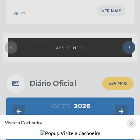
VER MAIS
77
Diário Oficial
VER MAIS
2026
AGOSTO
×
Visite a Cachoeira
DOM
SEG
TER
QUA
QUI
SEX
SÁB