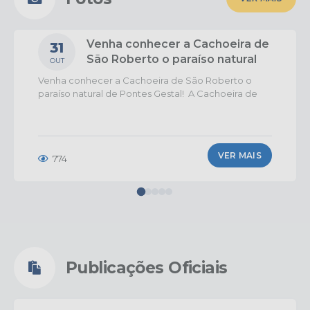
Venha conhecer a Cachoeira de
31
São Roberto o paraíso natural
OUT
de Pontes Gestal!
Venha conhecer a Cachoeira de São Roberto o
paraíso natural de Pontes Gestal! A Cachoeira de
São Roberto, é nosso ponto turístico de Pontes
Gestal – SP, é um verdadeiro refúgio de beleza
natural, tranquilidade e lazer para toda a...
VER MAIS
774
Publicações Oficiais