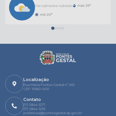
máx 35°
Parcialmente nublado
mín 20°
Localização
Rua Maria Pontes Gestal nº 265
CEP: 15560-000
Contato
(17) 3844-1277
(17) 3844-1255
prefeitura@pontesgestal.sp.gov.br