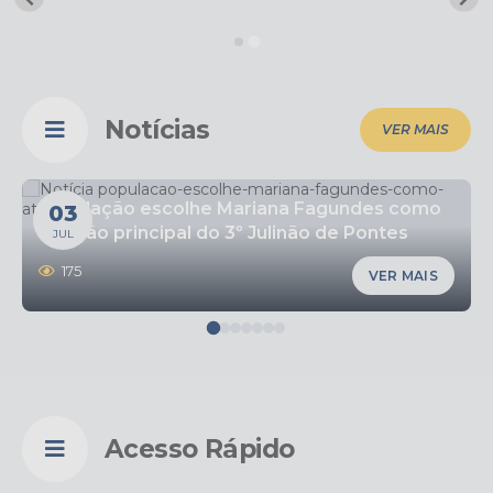
Notícias
VER MAIS
População escolhe Mariana Fagundes como
03
atração principal do 3º Julinão de Pontes
JUL
Gestal
175
VER MAIS
Acesso Rápido