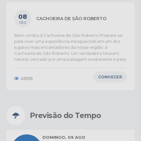
08
CACHOEIRA DE SÃO ROBERTO
DEZ
Bem-vindos à Cachoeira de São Roberto Prepare-se
para viver uma experiência inesquecível em um dos
lugares mais encantadores da nossa região: a
Cachoeira de São Roberto. Um verdadeiro tesouro
natural, cercado por uma paisagem exuberante e pela
hospitalidade acolhedora de nossa gente. Localizada
às margens do Rio Preto, a Cachoeira de São Roberto
é um convite à conexão com a natureza, ao lazer e ao
CONHECER
45539
descanso. O som das águas, o verde das árvores e o ar
puro criam o cenário perfeito para renovar as energias
e aproveitar cada instante ao lado da família e dos
amigos. A estrutura do...
Previsão do Tempo
DOMINGO
09 AGO