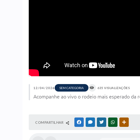
12/04/2026
SEM CATEGORIA
635 VISUALIZAÇÕES
Acompanhe ao vivo o rodeio mais esperado da re
COMPARTILHAR
FACEBOOK
MESSENGER
TWITTER
WHATSAPP
OUTRAS