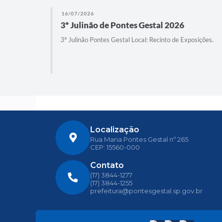
16/07/2026
3º Julinão de Pontes Gestal 2026
es Longo.
3º Julinão Pontes Gestal Local: Recinto de Exposições.
Localização
Rua Maria Pontes Gestal nº 265
CEP: 15560-000
Contato
(17) 3844-1277
(17) 3844-1255
prefeitura@pontesgestal.sp.gov.br