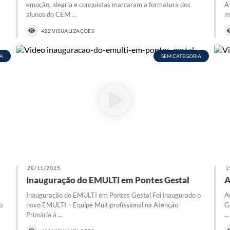
emoção, alegria e conquistas marcaram a formatura dos
A
alunos do CEM ...
ma
422 VISUALIZAÇÕES
A
SEM CATEGORIA
28/11/2025
1
Inauguração do EMULTI em Pontes Gestal
A
M
Inauguração do EMULTI em Pontes Gestal Foi inaugurado o
A
o
novo EMULTI – Equipe Multiprofissional na Atenção
G
Primária à ...
...