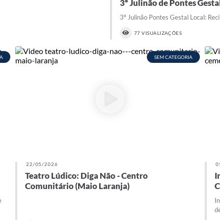
3º Julinão de Pontes Gesta
3º Julinão Pontes Gestal Local: Rec
77 VISUALIZAÇÕES
A
SEM CATEGORIA
22/05/2026
0
Teatro Lúdico: Diga Não - Centro
I
Comunitário (Maio Laranja)
C
e
I
d