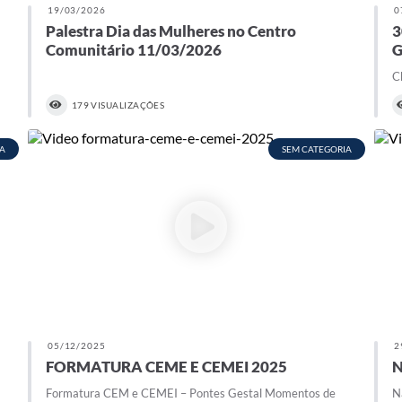
19/03/2026
0
Palestra Dia das Mulheres no Centro
3
Comunitário 11/03/2026
G
C
179 VISUALIZAÇÕES
A
SEM CATEGORIA
05/12/2025
2
FORMATURA CEME E CEMEI 2025
N
Formatura CEM e CEMEI – Pontes Gestal Momentos de
N