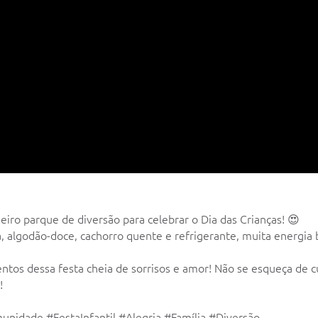
iro parque de diversão para celebrar o Dia das Crianças! 😍
ca, algodão-doce, cachorro quente e refrigerante, muita energi
tos dessa festa cheia de sorrisos e amor! Não se esqueça de cur
!
nidade #FestaInfantil #Alegria #Família #Diversão