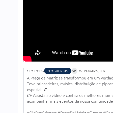
10/10/2025
SEM CATEGORIA
458 VISUALIZAÇÕES
A Praça da Matriz se transformou em um verdade
Teve brincadeiras, música, distribuição de pipo
especial. 💕
👉 Assista ao vídeo e confira os melhores momen
acompanhar mais eventos da nossa comunidade
#DiaDasCrianças #PraçaDaMatriz #Evento #Comu