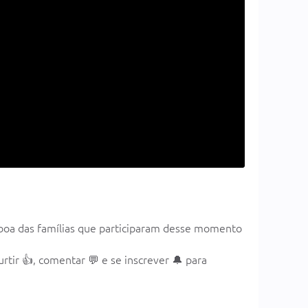
a boa das famílias que participaram desse momento
tir 👍, comentar 💬 e se inscrever 🔔 para