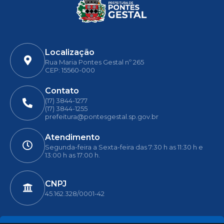
Localização
Rua Maria Pontes Gestal nº 265
CEP: 15560-000
Contato
(17) 3844-1277
(17) 3844-1255
prefeitura@pontesgestal.sp.gov.br
Atendimento
Segunda-feira a Sexta-feira das 7:30 h as 11:30 h e
13:00 h as 17:00 h.
CNPJ
45.162.328/0001-42