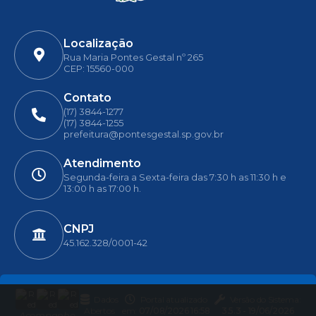
Localização
Rua Maria Pontes Gestal nº 265
CEP: 15560-000
Contato
(17) 3844-1277
(17) 3844-1255
prefeitura@pontesgestal.sp.gov.br
Atendimento
Segunda-feira a Sexta-feira das 7:30 h as 11:30 h e
13:00 h as 17:00 h.
CNPJ
45.162.328/0001-42
Dados
Portal atualizado
Versão do Sistema:
Abertos
em:
07/08/2026 16:58
3.5.3 - 19/06/2026
Acompanhe