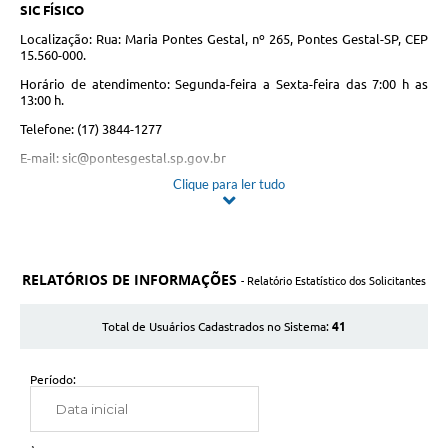
SIC FÍSICO
Localização: Rua: Maria Pontes Gestal, nº 265, Pontes Gestal-SP, CEP
15.560-000.
Horário de atendimento: Segunda-feira a Sexta-feira das 7:00 h as
13:00 h.
Telefone: (17) 3844-1277
E-mail:
sic@pontesgestal.sp.gov.br
Clique para ler tudo
Formulários de pedido de informação ao SIC FÍSICO:
Pessoa Natural
Pessoa Jurídica
Formulários para interposição de recursos à negativa de acesso à
RELATÓRIOS DE INFORMAÇÕES
- Relatório Estatístico dos Solicitantes
informação ao SIC FÍSICO:
Pessoa Natural - 1ª Instância
41
Total de Usuários Cadastrados no Sistema:
Pessoa Natural - 2ª Instância
Período:
Pessoa Jurídica - 1ª Instância
Pessoa Jurídica - 2ª Instância