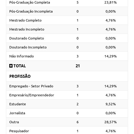
Pós-Graduação Completa
5
23,81%
Pós-Graduação Incompleta
0
0,00%
Mestrado Completo
1
4,76%
Mestrado Incompleto
1
4,76%
Doutorado Completo
0
0,00%
Doutorado Incompleto
0
0,00%
Não Informado
3
14,29%
TOTAL
21
PROFISSÃO
Empregado - Setor Privado
3
14,29%
Empresário/Empreendedor
1
4,76%
Estudante
2
9,52%
Jornalista
0
0,00%
Outra
6
28,57%
Pesquisador
1
4,76%