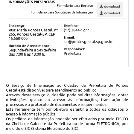
INFORMAÇÕES PRESENCIAIS
Formulário para Recurso:
download
Formulário para Solicitação de Informação:
download
Endereço:
Telefone:
Rua: Maria Pontes Gestal, nº
(17) 3844-1277
265, Pontes Gestal-SP, CEP
E-mail:
15.560-000.
sic@pontesgestal.sp.gov.br
Horário de Atendimento:
Responsável:
Segunda-feira a Sexta-feira
Prefeitura
das 7:00 h as 13:00 h.
O Serviço de Informação ao Cidadão da Prefeitura de Pontes
Gestal está disponível para atendimento ao público .
Através deste serviço o cidadão pode solicitar informações, obter
orientações quanto ao acesso às informações, tramitação de
processos e a protocolo de documentos e requerimentos.
Esta ferramenta tem por objetivo garantir a todos os cidadãos o
acesso à informação pública.
Os pedidos de informação poderão ser efetuados por meio FÍSICO
na Chefia de Gabinete da Prefeitura ou de forma ELETRÔNICA, por
meio do e-SIC (Sistema Eletrônico do SIC):