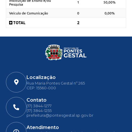
Instituição de Ensino e/ou
1
50,00%
Pesquisa
Veículo de Comunicação
0
0,00%
TOTAL
2
Localização
Rua Maria Pontes Gestal nº 265
CEP: 15560-000
Contato
(17) 3844-1277
(17) 3844-1255
prefeitura@pontesgestal.sp.gov.br
Atendimento