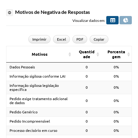
Motivos de Negativa de Respostas
Visualizar dados em:
Imprimir
Excel
PDF
Copiar
Quantid
Porcenta
Motivos
ade
gem
Dados Pessoais
0
0%
Informação sigilosa conforme LAI
0
0%
Informação sigilosa legislação
0
0%
específica
Pedido exige tratamento adicional
0
0%
de dados
Pedido Genérico
0
0%
Pedido Incompreensível
0
0%
Processo decisório em curso
0
0%