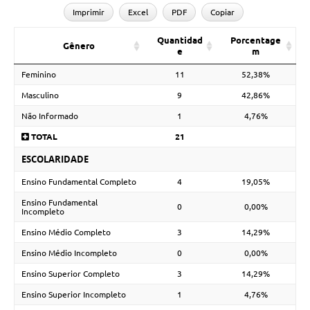
Imprimir
Excel
PDF
Copiar
Quantidad
Porcentage
Gênero
e
m
Feminino
11
52,38%
Masculino
9
42,86%
Não Informado
1
4,76%
TOTAL
21
ESCOLARIDADE
Ensino Fundamental Completo
4
19,05%
Ensino Fundamental
0
0,00%
Incompleto
Ensino Médio Completo
3
14,29%
Ensino Médio Incompleto
0
0,00%
Ensino Superior Completo
3
14,29%
Ensino Superior Incompleto
1
4,76%