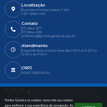
Localização
Rua Maria Pontes Gestal nº 265
CEP: 15560-000
Contato
(17) 3844-1277
(17) 3844-1255
prefeitura@pontesgestal.sp.gov.br
Atendimento
Segunda-feira a Sexta-feira das 7:30 h as 11:30 h e
13:00 h as 17:00 h.
CNPJ
45.162.328/0001-42
Dados
Portal atualizado
Versão do Sistema:
Abertos
em:
07/08/2026 16:58
3.5.3 - 19/06/2026
Acompanhe
Pontes Gestal e os cookies: nosso site usa cookies
para melhorar a sua experiência de navegação. Ao