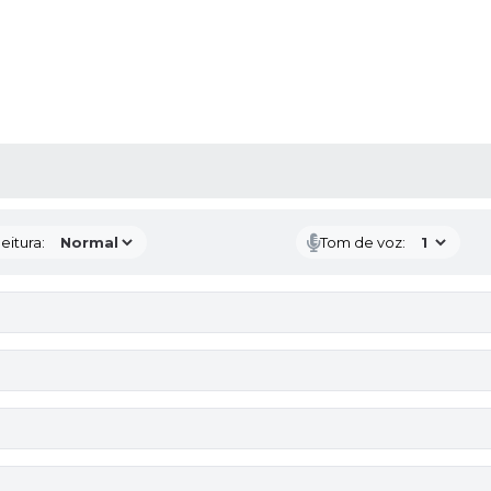
 MÍDIAS
eitura:
Tom de voz: