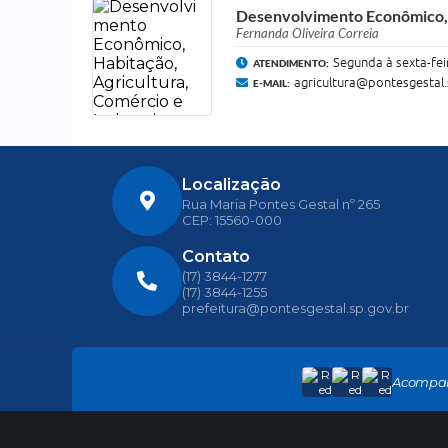
Desenvolvimento Econômico, H
Fernanda Oliveira Correia
Segunda à sexta-fei
ATENDIMENTO:
agricultura@pontesgestal.
E-MAIL:
Localização
Rua Maria Pontes Gestal nº 265
CEP: 15560-000
Contato
(17) 3844-1277
(17) 3844-1255
prefeitura@pontesgestal.sp.gov.br
Acompa