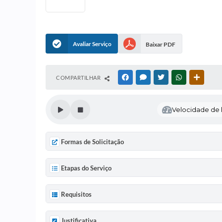
Avaliar Serviço
Baixar PDF
COMPARTILHAR
FACEBOOK
MESSENGER
TWITTER
WHATSAPP
OUTRAS
Velocidade de l
Formas de Solicitação
Etapas do Serviço
Requisitos
Justificativa