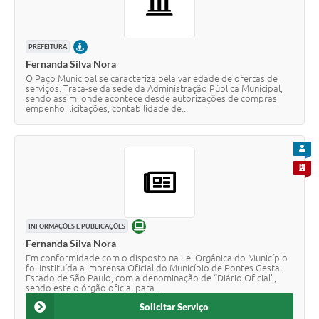
PRESENCIAL
PREFEITURA
Fernanda Silva Nora
O Paço Municipal se caracteriza pela variedade de ofertas de
serviços. Trata-se da sede da Administração Pública Municipal,
sendo assim, onde acontece desde autorizações de compras,
empenho, licitações, contabilidade de...
PARA
PARA 
ONLINE
INFORMAÇÕES E PUBLICAÇÕES
Fernanda Silva Nora
Em conformidade com o disposto na Lei Orgânica do Município
foi instituída a Imprensa Oficial do Município de Pontes Gestal,
Estado de São Paulo, com a denominação de “Diário Oficial”,
sendo este o órgão oficial para...
Solicitar Serviço