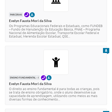
TELEFONE
PRESENCIAL
PARCERIAS
Evelyn Fausta Mori da Silva
Os Programas Educacionais Federais e Estaduais, como FUNDEB
– Fundo de Manutenção da Educação Básica, PNAE – Programa
Nacional de Alimentação Escolar, Transporte Escolar Federal e
Estadual, Merenda Escolar Estadual, QSE...
PARA
TELEFONE
PRESENCIAL
ENSINO FUNDAMENTAL – I
Evelyn Fausta Mori da Silva
O direito ao ensino fundamental é para todas as crianças, pois
se trata de ensino obrigatório, onde o aluno desenvolve sua
capacidade de aprendizagem, utilizando como meios as mais
diversas formas de conhecimento...