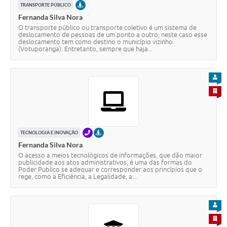
PRESENCIAL
TRANSPORTE PÚBLICO
Fernanda Silva Nora
O transporte público ou transporte coletivo é um sistema de
deslocamento de pessoas de um ponto a outro; neste caso esse
deslocamento tem como destino o município vizinho
(Votuporanga). Entretanto, sempre que haja...
PARA
PARA 
TELEFONE
PRESENCIAL
TECNOLOGIA E INOVAÇÃO
Fernanda Silva Nora
O acesso a meios tecnológicos de informações, que dão maior
publicidade aos atos administrativos, é uma das formas do
Poder Publico se adequar e corresponder aos princípios que o
rege, como a Eficiência, a Legalidade, a...
PARA
PARA 