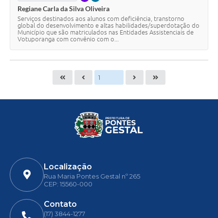
Regiane Carla da Silva Oliveira
Serviços destinados aos alunos com deficiência, transtorno
global do desenvolvimento e altas habilidades/superdotação do
Município que são matriculados nas Entidades Assistenciais de
Votuporanga com convênio com o...
Localização
Rua Maria Pontes Gestal nº 265
CEP: 15560-000
Contato
(17) 3844-1277