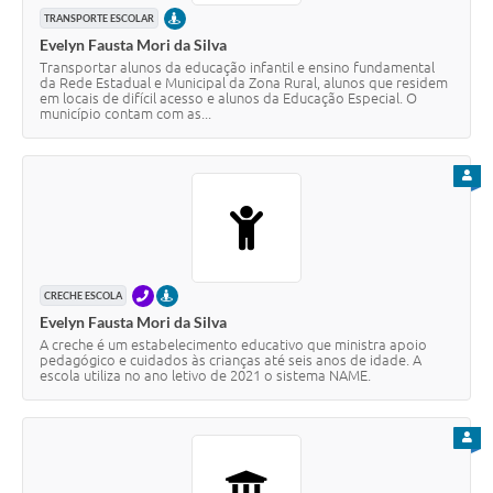
PRESENCIAL
TRANSPORTE ESCOLAR
Evelyn Fausta Mori da Silva
Transportar alunos da educação infantil e ensino fundamental
da Rede Estadual e Municipal da Zona Rural, alunos que residem
em locais de difícil acesso e alunos da Educação Especial. O
município contam com as...
PARA
TELEFONE
PRESENCIAL
CRECHE ESCOLA
Evelyn Fausta Mori da Silva
A creche é um estabelecimento educativo que ministra apoio
pedagógico e cuidados às crianças até seis anos de idade. A
escola utiliza no ano letivo de 2021 o sistema NAME.
PARA