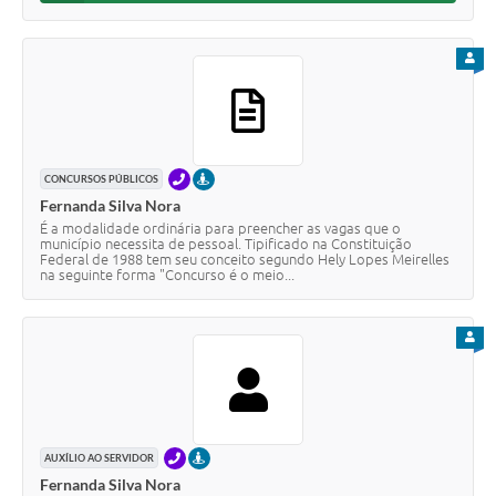
PARA
TELEFONE
PRESENCIAL
CONCURSOS PÚBLICOS
Fernanda Silva Nora
É a modalidade ordinária para preencher as vagas que o
município necessita de pessoal. Tipificado na Constituição
Federal de 1988 tem seu conceito segundo Hely Lopes Meirelles
na seguinte forma "Concurso é o meio...
PARA
TELEFONE
PRESENCIAL
AUXÍLIO AO SERVIDOR
Fernanda Silva Nora