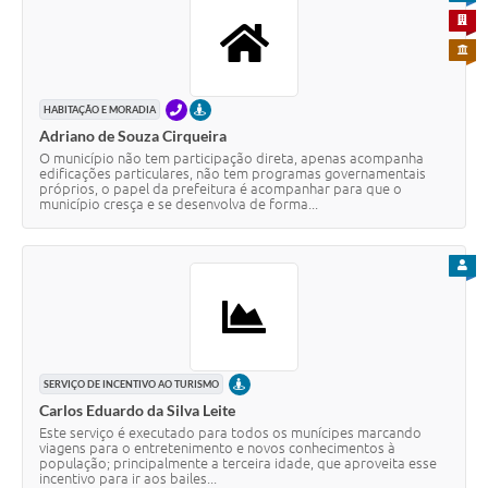
PARA 
PARA 
TELEFONE
PRESENCIAL
HABITAÇÃO E MORADIA
Adriano de Souza Cirqueira
O município não tem participação direta, apenas acompanha
edificações particulares, não tem programas governamentais
próprios, o papel da prefeitura é acompanhar para que o
município cresça e se desenvolva de forma...
PARA
PRESENCIAL
SERVIÇO DE INCENTIVO AO TURISMO
Carlos Eduardo da Silva Leite
Este serviço é executado para todos os munícipes marcando
viagens para o entretenimento e novos conhecimentos à
população; principalmente a terceira idade, que aproveita esse
incentivo para ir aos bailes...