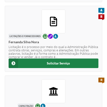
PARA
PARA 
ONLINE
TELEFONE
PRESENCIAL
LICITAÇÕES E FORNECEDORES
Fernanda Silva Nora
Licitação é o processo por meio do qual a Administração Pública
contrata obras, serviços, compras e alienações. Em outras
palavras, licitação é a forma como a Administração Pública pode
comprar e vender. Já o contrato é...
Solicitar Serviço
PARA 
ONLINE
PRESENCIAL
CAPACITAÇÃO