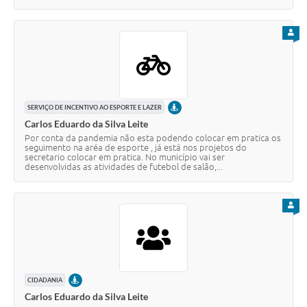
PARA
PRESENCIAL
SERVIÇO DE INCENTIVO AO ESPORTE E LAZER
Carlos Eduardo da Silva Leite
Por conta da pandemia não esta podendo colocar em pratica os
seguimento na aréa de esporte , já está nos projetos do
secretario colocar em pratica. No município vai ser
desenvolvidas as atividades de futebol de salão,...
PARA
PRESENCIAL
CIDADANIA
Carlos Eduardo da Silva Leite