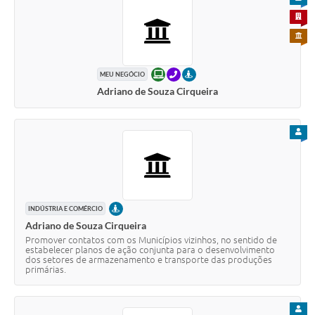
PARA 
PARA 
ONLINE
TELEFONE
PRESENCIAL
MEU NEGÓCIO
Adriano de Souza Cirqueira
PARA
PRESENCIAL
INDÚSTRIA E COMÉRCIO
Adriano de Souza Cirqueira
Promover contatos com os Municípios vizinhos, no sentido de
estabelecer planos de ação conjunta para o desenvolvimento
dos setores de armazenamento e transporte das produções
primárias.
PARA