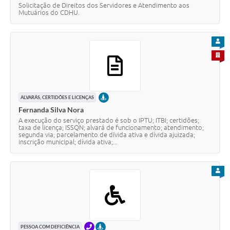
Solicitação de Direitos dos Servidores e Atendimento aos
Mutuários do CDHU.
PARA
PARA 
PRESENCIAL
ALVARÁS, CERTIDÕES E LICENÇAS
Fernanda Silva Nora
A execução do serviço prestado é sob o IPTU; ITBI; certidões;
taxa de licença; ISSQN; alvará de funcionamento; atendimento;
segunda via; parcelamento de dívida ativa e dívida ajuizada;
inscrição municipal; dívida ativa;...
PARA
TELEFONE
PRESENCIAL
PESSOA COM DEFICIÊNCIA