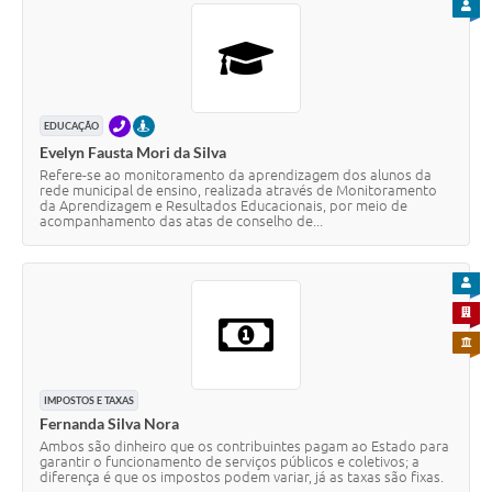
PARA
TELEFONE
PRESENCIAL
EDUCAÇÃO
Evelyn Fausta Mori da Silva
Refere-se ao monitoramento da aprendizagem dos alunos da
rede municipal de ensino, realizada através de Monitoramento
da Aprendizagem e Resultados Educacionais, por meio de
acompanhamento das atas de conselho de...
PARA
PARA 
PARA 
IMPOSTOS E TAXAS
Fernanda Silva Nora
Ambos são dinheiro que os contribuintes pagam ao Estado para
garantir o funcionamento de serviços públicos e coletivos; a
diferença é que os impostos podem variar, já as taxas são fixas.