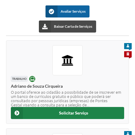
Avaliar Serviços
Baixar Carta de Serviços
PARA
PARA 
ONLINE
TRABALHO
Adriano de Souza Cirqueira
O portal oferece ao cidadão a possibilidade de se inscrever em
um banco de currículos gratuito e público que poderá ser
consultado por pessoas jurídicas (empresas) de Pontes
Gestal visando a consulta para a seleção de...
Solicitar Serviço
PARA