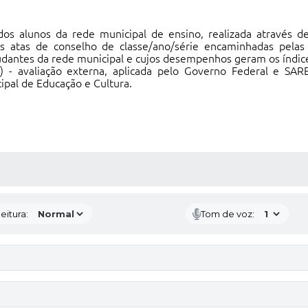
os alunos da rede municipal de ensino, realizada através 
atas de conselho de classe/ano/série encaminhadas pelas in
studantes da rede municipal e cujos desempenhos geram os índic
) - avaliação externa, aplicada pelo Governo Federal e SA
cipal de Educação e Cultura.
 MÍDIAS
eitura:
Tom de voz: