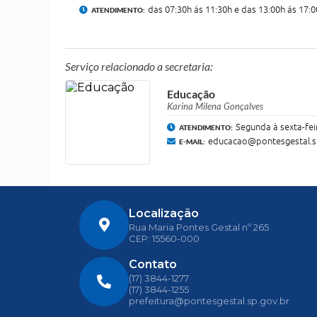
das 07:30h ás 11:30h e das 13:00h ás 17:0
ATENDIMENTO:
Serviço relacionado a secretaria:
Educação
Karina Milena Gonçalves
Segunda à sexta-fei
ATENDIMENTO:
educacao@pontesgestal.s
E-MAIL:
Localização
Rua Maria Pontes Gestal nº 265
CEP: 15560-000
Contato
(17) 3844-1277
(17) 3844-1255
prefeitura@pontesgestal.sp.gov.br