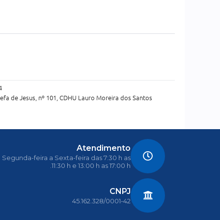
4
efa de Jesus, nº 101, CDHU Lauro Moreira dos Santos
Atendimento
Segunda-feira a Sexta-feira das 7:30 h as
11:30 h e 13:00 h as 17:00 h.
CNPJ
45.162.328/0001-42