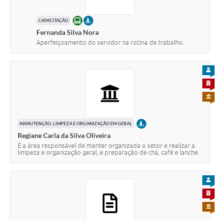
ONLINE
PRESENCIAL
CAPACITAÇÃO
Fernanda Silva Nora
Aperfeiçoamento do servidor na rotina de trabalho.
PARA
PARA 
PARA 
PRESENCIAL
MANUTENÇÃO, LIMPEZA E ORGANIZAÇÃO EM GERAL
Regiane Carla da Silva Oliveira
É a área responsável de manter organizada o setor e realizar a
limpeza e organização geral, e preparação de chá, café e lanche.
PARA
PARA 
PARA 