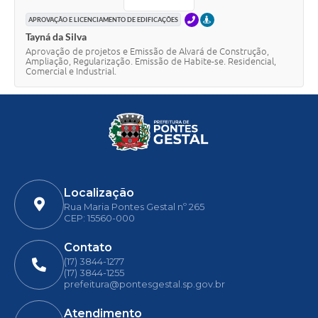
TELEFONE
PRESENCIAL
APROVAÇÃO E LICENCIAMENTO DE EDIFICAÇÕES
Tayná da Silva
Aprovação de projetos e Emissão de Alvará de Construção,
Ampliação, Regularização. Emissão de Habite-se. Residencial,
Comercial e Industrial.
Localização
Rua Maria Pontes Gestal nº 265
CEP: 15560-000
Contato
(17) 3844-1277
(17) 3844-1255
prefeitura@pontesgestal.sp.gov.br
Atendimento