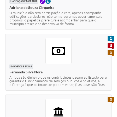
TELEFONE
PRESENCIAL
HABITAÇÃO E MORADIA
Adriano de Souza Cirqueira
O município não tem participação direta, apenas acompanha
edificações particulares, não tem programas governamentais
próprios, o papel da prefeitura é acompanhar para que o
município cresça e se desenvolva de forma...
PARA
PARA 
PARA 
IMPOSTOS E TAXAS
Fernanda Silva Nora
Ambos são dinheiro que os contribuintes pagam ao Estado para
garantir o funcionamento de serviços públicos e coletivos; a
diferença é que os impostos podem variar, já as taxas são fixas.
PARA 