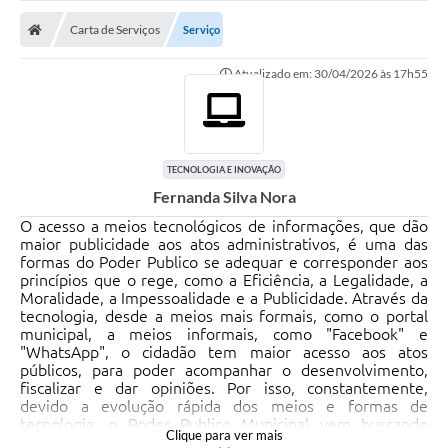
Carta de Serviços
Serviço
Atualizado em: 30/04/2026 às 17h55
TECNOLOGIA E INOVAÇÃO
Fernanda Silva Nora
O acesso a meios tecnológicos de informações, que dão
maior publicidade aos atos administrativos, é uma das
formas do Poder Publico se adequar e corresponder aos
princípios que o rege, como a Eficiência, a Legalidade, a
Moralidade, a Impessoalidade e a Publicidade. Através da
tecnologia, desde a meios mais formais, como o portal
municipal, a meios informais, como "Facebook" e
"WhatsApp", o cidadão tem maior acesso aos atos
públicos, para poder acompanhar o desenvolvimento,
fiscalizar e dar opiniões. Por isso, constantemente,
devido a evolução rápida dos meios e formas de
tecnologia, o Poder Publico Municipal vem buscando
Clique para ver mais
modernizar as formas de acesso tecnológicos e meios de