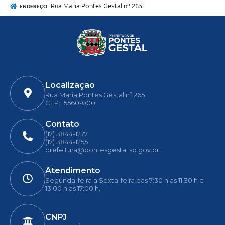
Rua Maria Pontes Gestal nº 265
ENDEREÇO:
Localização
Rua Maria Pontes Gestal nº 265
CEP: 15560-000
Contato
(17) 3844-1277
(17) 3844-1255
prefeitura@pontesgestal.sp.gov.br
Atendimento
Segunda-feira a Sexta-feira das 7:30 h as 11:30 h e
13:00 h as 17:00 h.
CNPJ