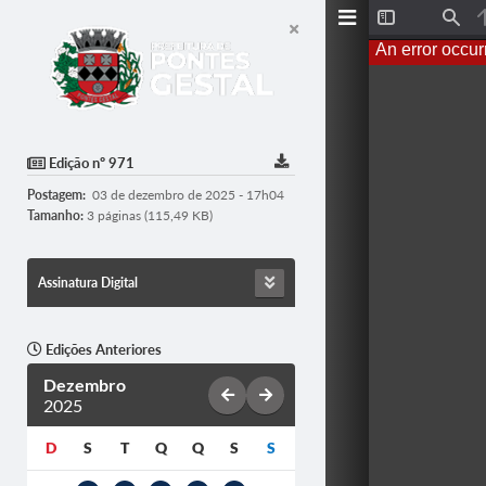
T
F
o
i
An error occur
g
n
g
d
l
e
S
i
d
Edição nº 971
e
b
Postagem:
03 de dezembro de 2025 - 17h04
a
r
Tamanho:
3 páginas (115,49 KB)
Assinatura Digital
Edições Anteriores
Dezembro
2025
D
S
T
Q
Q
S
S