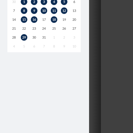
30
1
2
3
4
5
6
7
8
9
10
11
12
13
14
15
16
17
18
19
20
21
22
23
24
25
26
27
28
29
30
31
1
2
3
4
5
6
7
8
9
10