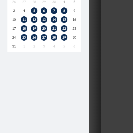
26
27
28
29
30
1
2
3
4
5
6
7
8
9
10
11
12
13
14
15
16
17
18
19
20
21
22
23
24
25
26
27
28
29
30
31
1
2
3
4
5
6