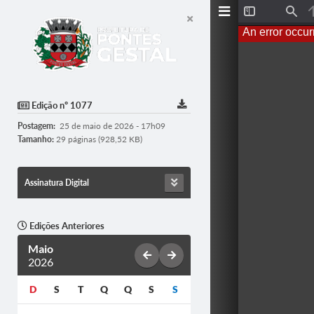
T
F
o
i
An error occur
g
n
g
d
l
e
S
i
d
Edição nº 1077
e
b
Postagem:
25 de maio de 2026 - 17h09
a
r
Tamanho:
29 páginas (928,52 KB)
Assinatura Digital
Edições Anteriores
Maio
2026
D
S
T
Q
Q
S
S