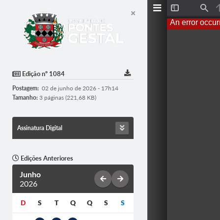
T
F
o
i
An error occur
g
n
g
d
l
e
S
i
d
Edição nº 1084
e
b
Postagem:
02 de junho de 2026 - 17h14
a
r
Tamanho:
3 páginas (221,68 KB)
Assinatura Digital
Edições Anteriores
Junho
2026
D
S
T
Q
Q
S
S