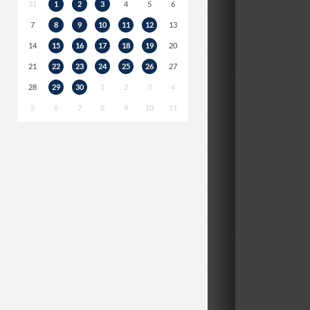
31
1
2
3
4
5
6
7
8
9
10
11
12
13
14
15
16
17
18
19
20
21
22
23
24
25
26
27
28
29
30
1
2
3
4
5
6
7
8
9
10
11