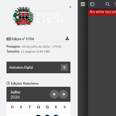
T
F
o
i
An error occur
g
n
g
d
l
e
S
i
d
Edição nº 1106
e
b
Postagem:
03 de julho de 2026 - 17h53
a
r
Tamanho:
12 páginas (3,84 MB)
Assinatura Digital
Edições Anteriores
Julho
2026
D
S
T
Q
Q
S
S