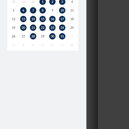
28
29
30
1
2
3
4
5
6
7
8
9
10
11
12
13
14
15
16
17
18
19
20
21
22
23
24
25
26
27
28
29
30
31
1
2
3
4
5
6
7
8