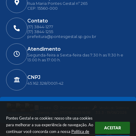
Rua Maria Pontes Gestal nº 265
CEP: 15560-000
Contato
(17) 3844-1277
(17) 3844-1255
prefeitura@pontesgestal.sp.gov.br
Atendimento
Segunda-feira a Sexta-feira das 7:30 h as 11:30 h e
13:00 h as 17:00 h.
CNPJ
45.162.328/0001-42
Dados
Portal atualizado
Versão do Sistema:
Abertos
em:
07/08/2026 16:58
3.5.3 - 19/06/2026
Acompanhe
Pontes Gestal e os cookies: nosso site usa cookies
para melhorar a sua experiência de navegação. Ao
ACEITAR
continuar você concorda com a nossa
Política de
© Copyright Instar - 2006-2026. Todos os direitos