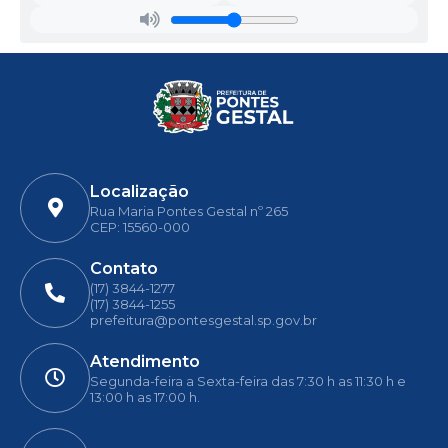
texto do Edital e dos anexos, as cópias dos mesmos
poderão ser retiradas no Setor de Licitações.
Dúvidas, solicitações, pedidos de impugnação e recursos
referente ao edital no e-mail
licitacao@pontesgestal.sp.gov.br
.
Pontes Gestal/SP, 12 de setembro de 2.022.
Esmeraldo Cristiano Carolino
Prefeito Municipal
Localização
Rua Maria Pontes Gestal nº 265
CEP: 15560-000
Contato
(17) 3844-1277
(17) 3844-1255
prefeitura@pontesgestal.sp.gov.br
Atendimento
Segunda-feira a Sexta-feira das 7:30 h as 11:30 h e
13:00 h as 17:00 h.