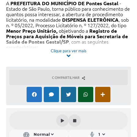
A
PREFEITURA DO MUNICÍPIO DE Pontes Gestal
-
Estado de São Paulo, torna público para conhecimento de
quantos possa interessar, a abertura de procedimento
licitatório, na modalidade
DISPENSA ELETRÔNICA
, sob
n. º 05/2022, Processo Licitatório n. º 127/2022, do tipo
Menor Preço Unitário,
objetivando a
Registro de
Preços para Aquisição de Móveis para Secretaria de
Saúde de Pontes Gestal/SP
, com as seguintes
características:
Clique para ver mais
O recebimento dos Envelopes Propostas e Habilitação
acontecerá até o dia
16 de setembro de 2.022
até às
07h30m
(Horário de Brasília) e o Início da Sessão de
Abertura ocorrerá a partir das
08h00m
do dia
16 de
setembro de 2.022
(Horário de Brasília), no endereço
COMPARTILHAR
eletrônico
https://www.pontesgestal.sp.gov.br/
na aba
Pregão Eletrônico Portal de Compras
.
Dia, horário e local para leitura e obtenção edital.
Endereços eletrônicos:
Portal do Município de Pontes Gestal -
www.pontesgestal.sp.gov.br – Aba Licitações.
Presencialmente:
De segunda a sexta-feira (em dias de expediente), das
08:00h às 17:00h, no Setor de Licitações da Prefeitura, à
Rua Maria Pontes Gestal, n. º 265, Centro, Pontes
Gestal/SP, C.E.P. 15.560-000, após o conhecimento do