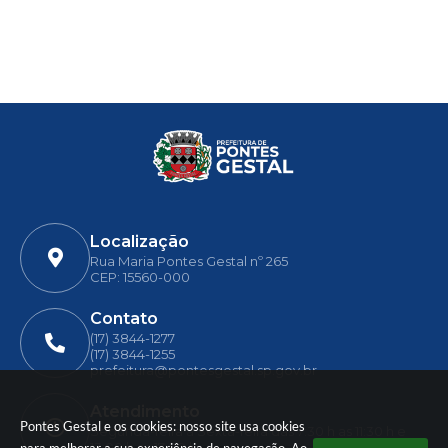
Localização
Rua Maria Pontes Gestal nº 265
CEP: 15560-000
Contato
(17) 3844-1277
(17) 3844-1255
prefeitura@pontesgestal.sp.gov.br
Atendimento
Pontes Gestal e os cookies: nosso site usa cookies
Segunda-feira a Sexta-feira das 7:30 h as 11:30 h e
13:00 h as 17:00 h.