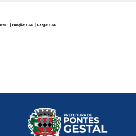
AL - |
Função:
GARI |
Cargo:
GARI -