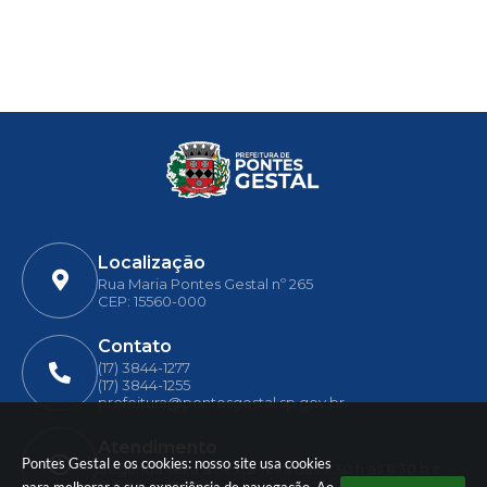
Localização
Rua Maria Pontes Gestal nº 265
CEP: 15560-000
Contato
(17) 3844-1277
(17) 3844-1255
prefeitura@pontesgestal.sp.gov.br
Atendimento
Pontes Gestal e os cookies: nosso site usa cookies
Segunda-feira a Sexta-feira das 7:30 h as 11:30 h e
13:00 h as 17:00 h.