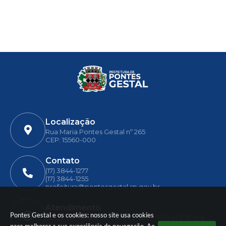
Localização
Rua Maria Pontes Gestal nº 265
CEP: 15560-000
Contato
(17) 3844-1277
(17) 3844-1255
prefeitura@pontesgestal.sp.gov.br
Atendimento
Pontes Gestal e os cookies: nosso site usa cookies
Segunda-feira a Sexta-feira das 7:30 h as 11:30 h e
13:00 h as 17:00 h.