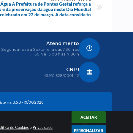
Água A Prefeitura de Pontes Gestal reforça a
o e da preservação da água neste Dia Mundial
 celebrado em 22 de março. A data convida to
Atendimento
Segunda-feira a Sexta-feira das 7:30 h as
11:30 h e 13:00 h as 17:00 h.
CNPJ
45.162.328/0001-42
Sistema:
3.5.3 - 19/06/2026
ACEITAR
ologia
olítica de Cookies
e
Privacidade
.
PERSONALIZAR