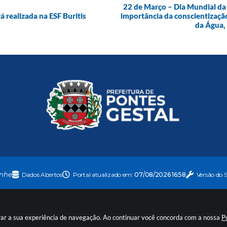
22 de Março – Dia Mundial da 
realizada na ESF Buritis
importância da conscientizaçã
da Água,
nhe
Dados Abertos
Portal atualizado em:
07/08/2026 16:58
Versão do 
right Instar - 2006-2026. Todos os direitos reservados -
Instar Tecn
orar a sua experiência de navegação. Ao continuar você concorda com a nossa
P