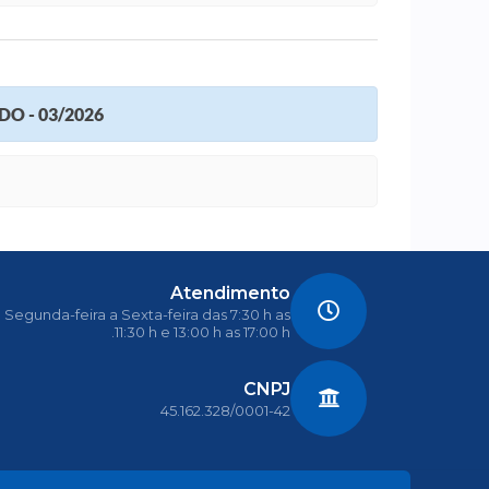
O - 03/2026
Atendimento
Segunda-feira a Sexta-feira das 7:30 h as
11:30 h e 13:00 h as 17:00 h.
CNPJ
45.162.328/0001-42