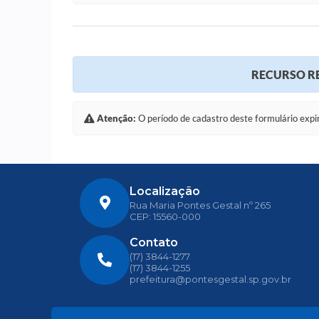
RECURSO RE
Atenção:
O período de cadastro deste formulário expi
Localização
Rua Maria Pontes Gestal nº 265
CEP: 15560-000
Contato
(17) 3844-1277
(17) 3844-1255
prefeitura@pontesgestal.sp.gov.br