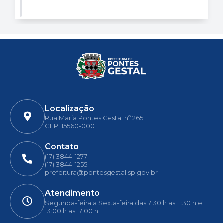
Localização
Rua Maria Pontes Gestal nº 265
CEP: 15560-000
Contato
(17) 3844-1277
(17) 3844-1255
prefeitura@pontesgestal.sp.gov.br
Atendimento
Segunda-feira a Sexta-feira das 7:30 h as 11:30 h e
13:00 h as 17:00 h.