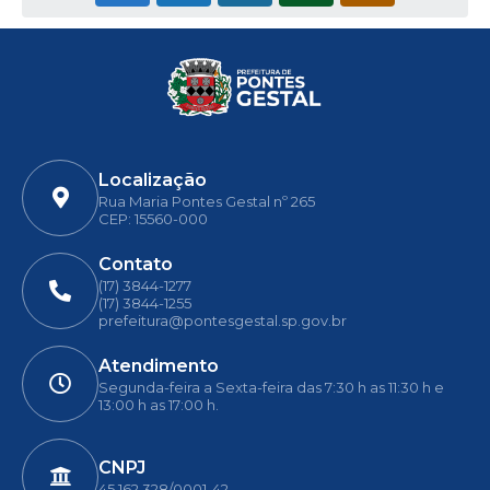
Localização
Rua Maria Pontes Gestal nº 265
CEP: 15560-000
Contato
(17) 3844-1277
(17) 3844-1255
prefeitura@pontesgestal.sp.gov.br
Atendimento
Segunda-feira a Sexta-feira das 7:30 h as 11:30 h e
13:00 h as 17:00 h.
CNPJ
45.162.328/0001-42