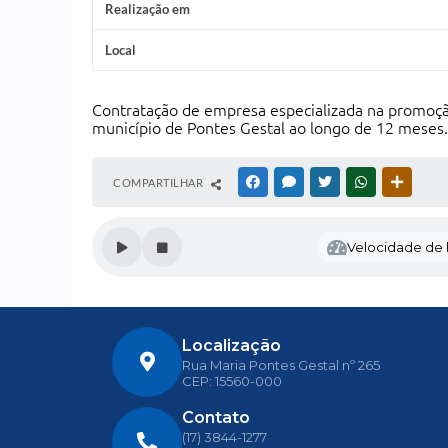
Realização em
Local
Contratação de empresa especializada na promoçã
município de Pontes Gestal ao longo de 12 meses.
COMPARTILHAR
FACEBOOK
MESSENGER
TWITTER
WHATSAPP
OUTRAS
Velocidade de l
Localização
Rua Maria Pontes Gestal nº 265
CEP: 15560-000
Contato
(17) 3844-1277