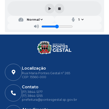
Localização
Rua Maria Pontes Gestal nº 265
CEP: 15560-000
Contato
(17) 3844-1277
(17) 3844-1255
prefeitura@pontesgestal.sp.gov.br