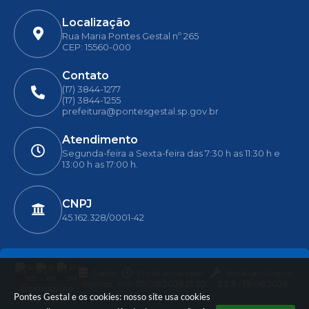
Localização
Rua Maria Pontes Gestal nº 265
CEP: 15560-000
Contato
(17) 3844-1277
(17) 3844-1255
prefeitura@pontesgestal.sp.gov.br
Atendimento
Segunda-feira a Sexta-feira das 7:30 h as 11:30 h e
13:00 h as 17:00 h.
CNPJ
45.162.328/0001-42
Dados
Portal atualizado
Versão do Sistema:
Abertos
em:
05/08/2026 21:20
3.5.3 - 19/06/2026
Acompanhe
Pontes Gestal e os cookies: nosso site usa cookies