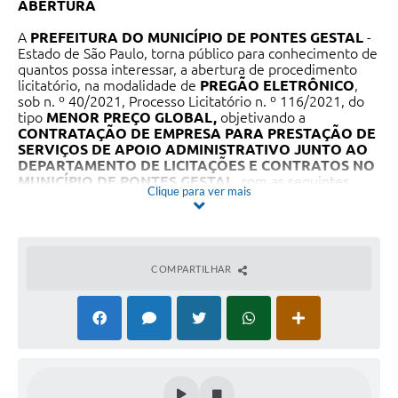
ABERTURA
A
PREFEITURA DO MUNICÍPIO DE PONTES GESTAL
-
Estado de São Paulo, torna público para conhecimento de
quantos possa interessar, a abertura de procedimento
licitatório, na modalidade de
PREGÃO ELETRÔNICO
,
sob n. º 40/2021, Processo Licitatório n. º 116/2021, do
tipo
MENOR PREÇO GLOBAL,
objetivando a
CONTRATAÇÃO DE EMPRESA PARA PRESTAÇÃO DE
SERVIÇOS DE APOIO ADMINISTRATIVO JUNTO AO
DEPARTAMENTO DE LICITAÇÕES E CONTRATOS NO
MUNICÍPIO DE PONTES GESTAL
, com as seguintes
Clique para ver mais
características:
O recebimento das Propostas acontecerá até o dia
23 de
dezembro de 2021
até às
08h00m
(Horário de Brasília) e
o Início da Sessão de
DISPUTA DE LANCES
ocorrerá a
partir das
08h00m
do dia
23 de dezembro de 2021
COMPARTILHAR
(Horário de Brasília), no endereço
portal de compras do
municipio de Pontes Gestal –
http://177.39.87.101:5656/comprasedital/
;
Dia, horário e local para leitura e obtenção edital.
Endereços eletrônicos:
Portal do Município de Pontes Gestal -
www.pontesgestal.sp.gov.br – Aba Editais de licitação.