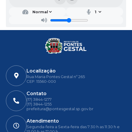
Portal de compras do Município de Pontes Gestal -
http://177.39.87.101:5656/comprasedital/
- 02.Editais.
Presencialmente:
De segunda a sexta-feira (em dias de expediente), das
08:00h às 13:00h, no Setor de Licitações da Prefeitura, à
Rua Maria Pontes Gestal, n. º 265, Centro, Pontes
Gestal/SP, C.E.P. 15.560-000, após o conhecimento do
texto do Edital e dos anexos, as cópias dos mesmos
poderão ser retiradas no Setor de Licitações.
Dúvidas, solicitações, pedidos de impugnação e recursos
referente ao edital no e-mail
licitacao@pontesgestal.sp.gov.br.
Pontes Gestal/SP, 13 de dezembro de 2.021.
Localização
Esmeraldo Cristiano Carolino
Rua Maria Pontes Gestal nº 265
CEP: 15560-000
Prefeito Municipal
Contato
(17) 3844-1277
(17) 3844-1255
prefeitura@pontesgestal.sp.gov.br
Atendimento
Segunda-feira a Sexta-feira das 7:30 h as 11:30 h e
13:00 h as 17:00 h.