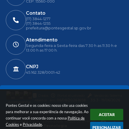
CEP: 15560-000
Contato
(17) 3844-1277
(17) 3844-1255
prefeitura@pontesgestal.sp.gov.br
Atendimento
Segunda-feira a Sexta-feira das 7:30 h as 11:30 h e
13:00 h as 17:00 h.
CNPJ
45.162.328/0001-42
Dados
Portal atualizado
Versão do Sistema:
Abertos
em:
06/08/2026 16:58
3.5.3 - 19/06/2026
Acompanhe
Pontes Gestal e os cookies: nosso site usa cookies
para melhorar a sua experiência de navegação. Ao
ACEITAR
continuar você concorda com a nossa
Política de
© Copyright Instar - 2006-2026. Todos os direitos
Cookies
e
Privacidade
.
reservados -
Instar Tecnologia
PERSONALIZAR