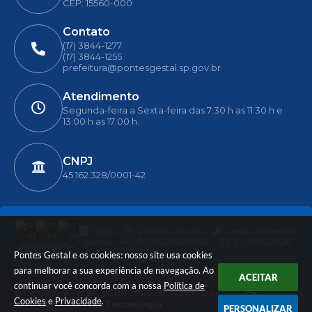
CEP: 15560-000
Contato
(17) 3844-1277
(17) 3844-1255
prefeitura@pontesgestal.sp.gov.br
Atendimento
Segunda-feira a Sexta-feira das 7:30 h as 11:30 h e
13:00 h as 17:00 h.
CNPJ
45.162.328/0001-42
Dados
Portal atualizado
Versão do Sistema:
Abertos
em:
07/08/2026 16:58
3.5.3 - 19/06/2026
Acompanhe
Pontes Gestal e os cookies: nosso site usa cookies
para melhorar a sua experiência de navegação. Ao
ACEITAR
continuar você concorda com a nossa
Política de
© Copyright Instar - 2006-2026. Todos os direitos
Cookies
e
Privacidade
.
reservados -
Instar Tecnologia
PERSONALIZAR