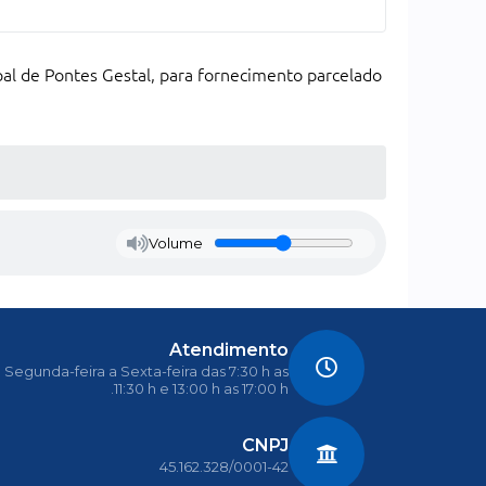
pal de Pontes Gestal, para fornecimento parcelado
Volume
Atendimento
Segunda-feira a Sexta-feira das 7:30 h as
11:30 h e 13:00 h as 17:00 h.
CNPJ
45.162.328/0001-42