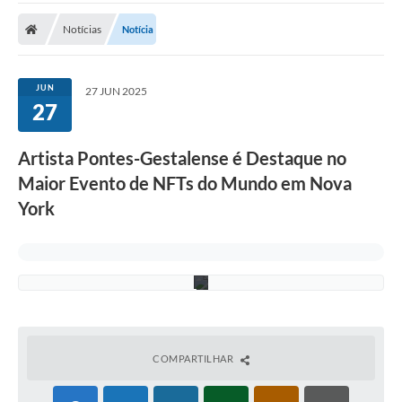
r
o
Notícias
Notícia
d
u
ç
ã
JUN
27 JUN 2025
o
27
:
N
F
Artista Pontes-Gestalense é Destaque no
T
.
Maior Evento de NFTs do Mundo em Nova
N
Y
York
C
T
e
a
m
COMPARTILHAR