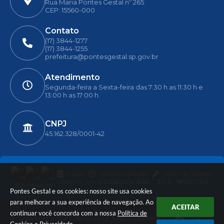
Rua Maria Pontes Gestal nº 265
CEP: 15560-000
Contato
(17) 3844-1277
(17) 3844-1255
prefeitura@pontesgestal.sp.gov.br
Atendimento
Segunda-feira a Sexta-feira das 7:30 h as 11:30 h e
13:00 h as 17:00 h.
CNPJ
45.162.328/0001-42
Dados
Portal atualizado
Versão do Sistema:
Abertos
em:
07/08/2026 16:58
3.5.3 - 19/06/2026
Acompanhe
Pontes Gestal e os cookies: nosso site usa cookies
para melhorar a sua experiência de navegação. Ao
ACEITAR
continuar você concorda com a nossa
Política de
© Copyright Instar - 2006-2026. Todos os direitos