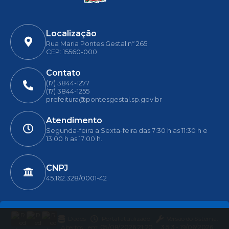
Localização
Rua Maria Pontes Gestal nº 265
CEP: 15560-000
Contato
(17) 3844-1277
(17) 3844-1255
prefeitura@pontesgestal.sp.gov.br
Atendimento
Segunda-feira a Sexta-feira das 7:30 h as 11:30 h e
13:00 h as 17:00 h.
CNPJ
45.162.328/0001-42
Dados
Portal atualizado
Versão do Sistema:
Abertos
em:
05/08/2026 21:20
3.5.3 - 19/06/2026