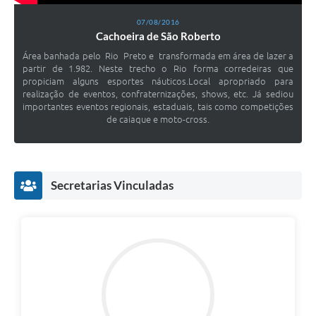
07/08/2016
Cachoeira de São Roberto
Área banhada pelo Rio Preto e transformada em área de lazer a
partir de 1.982. Neste trecho o Rio forma corredeiras que
propiciam alguns esportes náuticos.Local apropriado para
realização de eventos, confraternizações, shows, etc. Já sediou
importantes eventos regionais, estaduais, tais como competições
de caiaque e moto-cross.
Secretarias Vinculadas