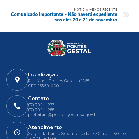
NOTÍCIA MENOS RECENTE
Comunicado Importante – Não haverá expediente
nos dias 20 e 21 de novembro
Localização
Rua Maria Pontes Gestal nº 265
CEP: 15560-000
Contato
(17) 3844-1277
(17) 3844-1255
prefeitura@pontesgestal.sp.gov.br
Atendimento
Segunda-feira a Sexta-feira das 7:30 h as 11:30 h e
13:00 h as 17:00 h.