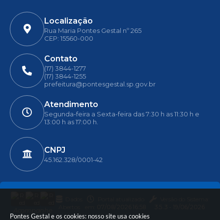
Localização
Rua Maria Pontes Gestal nº 265
CEP: 15560-000
Contato
(17) 3844-1277
(17) 3844-1255
prefeitura@pontesgestal.sp.gov.br
Atendimento
Segunda-feira a Sexta-feira das 7:30 h as 11:30 h e
13:00 h as 17:00 h.
CNPJ
45.162.328/0001-42
Dados
Portal atualizado
Versão do Sistema:
Abertos
em:
07/08/2026 16:58
3.5.3 - 19/06/2026
Acompanhe
Pontes Gestal e os cookies: nosso site usa cookies