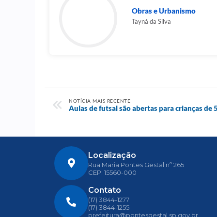
Obras e Urbanismo
Tayná da Silva
NOTÍCIA MAIS RECENTE
Aulas de futsal são abertas para crianças de
Localização
Rua Maria Pontes Gestal nº 265
CEP: 15560-000
Contato
(17) 3844-1277
(17) 3844-1255
prefeitura@pontesgestal.sp.gov.br