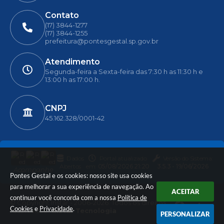
Contato
(17) 3844-1277
(17) 3844-1255
prefeitura@pontesgestal.sp.gov.br
Atendimento
Segunda-feira a Sexta-feira das 7:30 h as 11:30 h e
13:00 h as 17:00 h.
CNPJ
45.162.328/0001-42
Dados
Portal atualizado
Versão do Sistema:
Abertos
em:
05/08/2026 21:20
3.5.3 - 19/06/2026
Acompanhe
Pontes Gestal e os cookies: nosso site usa cookies
para melhorar a sua experiência de navegação. Ao
ACEITAR
continuar você concorda com a nossa
Política de
© Copyright Instar - 2006-2026. Todos os direitos
Cookies
e
Privacidade
.
reservados -
Instar Tecnologia
PERSONALIZAR