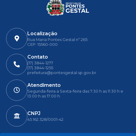
Localização
Rua Maria Pontes Gestal nº 265
CEP: 15560-000
Contato
(17) 3844-1277
(17) 3844-1255
prefeitura@pontesgestal.sp.gov.br
Atendimento
Segunda-feira a Sexta-feira das 7:30 h as 11:30 h e
13:00 h as 17:00 h.
CNPJ
45.162.328/0001-42