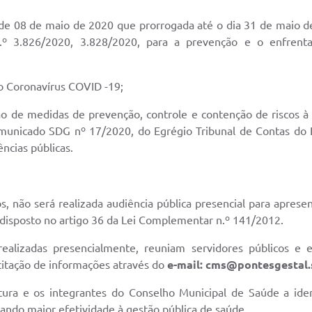
 de 08 de maio de 2020 que prorrogada até o dia 31 de maio d
n.º 3.826/2020, 3.828/2020, para a prevenção e o enfre
 do Coronavírus COVID -19;
o de medidas de prevenção, controle e contenção de riscos à 
unicado SDG nº 17/2020, do Egrégio Tribunal de Contas do 
ncias públicas.
 não será realizada audiência pública presencial para aprese
disposto no artigo 36 da Lei Complementar n.º 141/2012.
ealizadas presencialmente, reuniam servidores públicos e 
icitação de informações através do
e-mail:
cms@pontesgestal.
tura e os integrantes do Conselho Municipal de Saúde a identi
ando maior efetividade à gestão pública de saúde.