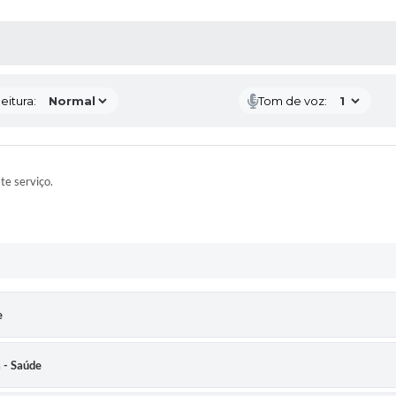
 MÍDIAS
eitura:
Tom de voz:
ste serviço.
e
a - Saúde