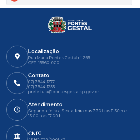
Localização
Rua Maria Pontes Gestal nº 265
CEP: 15560-000
Contato
(17) 3844-1277
(17) 3844-1255
prefeitura@pontesgestal.sp.gov.br
Atendimento
Segunda-feira a Sexta-feira das 7:30 h as 11:30 h e
13:00 h as 17:00 h.
CNPJ
45.162.328/0001-42