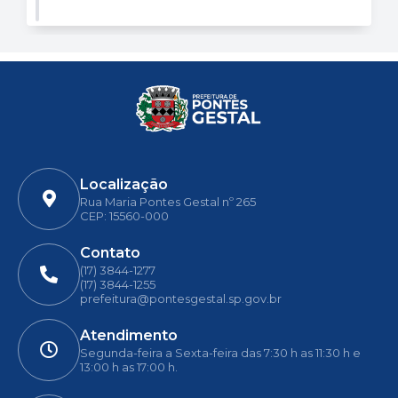
Localização
Rua Maria Pontes Gestal nº 265
CEP: 15560-000
Contato
(17) 3844-1277
(17) 3844-1255
prefeitura@pontesgestal.sp.gov.br
Atendimento
Segunda-feira a Sexta-feira das 7:30 h as 11:30 h e
13:00 h as 17:00 h.