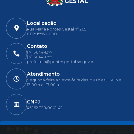
Localização
Rua Maria Pontes Gestal nº 265
CEP: 15560-000
Contato
(17) 3844-1277
(17) 3844-1255
prefeitura@pontesgestal.sp.gov.br
Atendimento
Segunda-feira a Sexta-feira das 7:30 h as 11:30 h e
13:00 h as 17:00 h.
CNPJ
45.162.328/0001-42
Dados
Portal atualizado
Versão do Sistema: