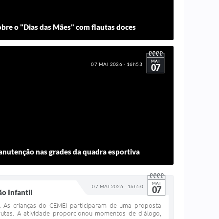
obre o "Dias das Mães" com flautas doces
MAI
07 MAI 2026 - 16h53
07
manutenção nas grades da quadra esportiva
MAI
07 MAI 2026 - 16h50
07
o Infantil
il As crianças do CEMEI participaram de uma proposta
utas. A atividade proporcionou momentos de diálogo,