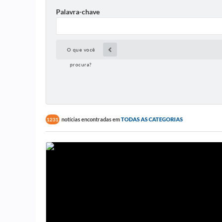
Palavra-chave
O que você
procura?
notícias encontradas em
TODAS AS CATEGORIAS
1231