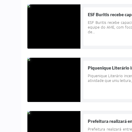
ESF Buritis recebe ca
ESF Buritis recebe capac
equipe do AME, com foco
de...
Piquenique Literário 
Piquenique Literário inc
atividade que uniu leitur
Prefeitura realizará 
Prefeitura realizará ent