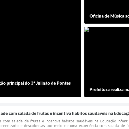
Oficina de Música s
o principal do 3º Julinão de Pontes
Prefeitura realiza 
de com salada de frutas e incentiva hábitos saudáveis na Educaçã
 com salada de frutas e incentiva hábitos saudáveis na Educação Infant
prendizado e descobertas por meio de uma experiência com salada de fr