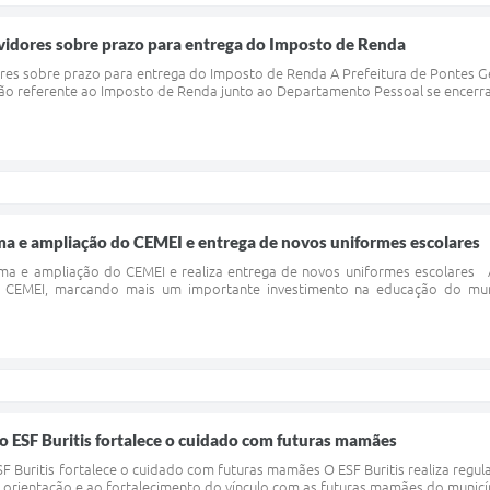
rvidores sobre prazo para entrega do Imposto de Renda
ores sobre prazo para entrega do Imposto de Renda A Prefeitura de Pontes G
o referente ao Imposto de Renda junto ao Departamento Pessoal se encerra n
ma e ampliação do CEMEI e entrega de novos uniformes escolares
rma e ampliação do CEMEI e realiza entrega de novos uniformes escolares A
 CEMEI, marcando mais um importante investimento na educação do mun
 ESF Buritis fortalece o cuidado com futuras mamães
 Buritis fortalece o cuidado com futuras mamães O ESF Buritis realiza regu
à orientação e ao fortalecimento do vínculo com as futuras mamães do municí