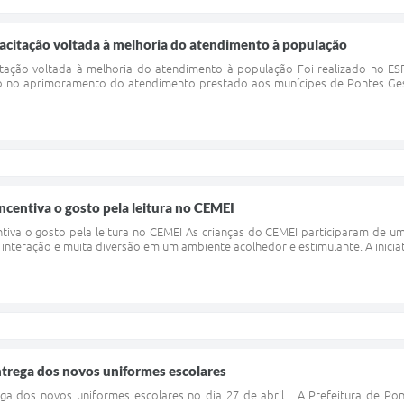
pacitação voltada à melhoria do atendimento à população
itação voltada à melhoria do atendimento à população Foi realizado no ES
 no aprimoramento do atendimento prestado aos munícipes de Pontes Ges
incentiva o gosto pela leitura no CEMEI
entiva o gosto pela leitura no CEMEI As crianças do CEMEI participaram de 
a, interação e muita diversão em um ambiente acolhedor e estimulante. A inici
entrega dos novos uniformes escolares
rega dos novos uniformes escolares no dia 27 de abril A Prefeitura de Po