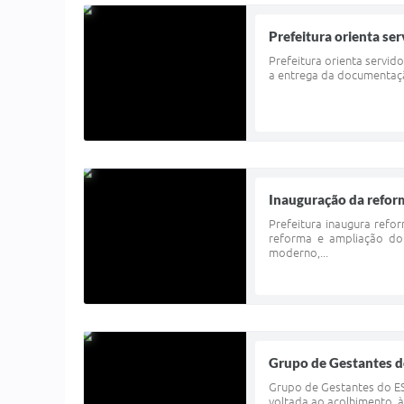
Prefeitura orienta se
Prefeitura orienta servid
a entrega da documentaçã
Inauguração da refor
Prefeitura inaugura refo
reforma e ampliação do
moderno,...
Grupo de Gestantes do
Grupo de Gestantes do ESF
voltada ao acolhimento, 