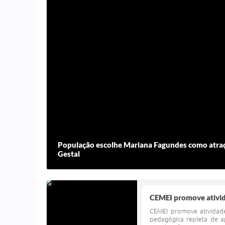
População escolhe Mariana Fagundes como atraçã
Gestal
CEMEI promove ativida
CEMEI promove atividade
pedagógica repleta de a